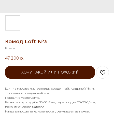
Комод Loft №3
Комод
47 200
р.
ХОЧУ ТАКОЙ ИЛИ ПОХОЖИЙ
Щит из массива лиственницы сращенный, толщиной 18мм,
столешница толщиной 40мм.
Покрытие масло Osmo.
Каркас из профтрубы 30х30х2мм, перегородки 20х20х1,5мм,
покрытие черное матовое.
Направляющая телескопическая, регулируемые ножки.